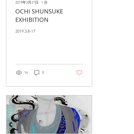
2019年3月27日
∙
1
分
OCHI SHUNSUKE
EXHIBITION
2019.3.8-17
14
0