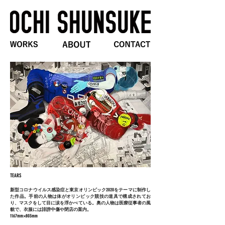
TEARS
新型コロナウイルス感染症と東京オリンピック2020をテーマに制作し
た作品。手前の人物は体がオリンピック競技の道具で構成されてお
り、マスクをして目に涙を浮かべている。奥の人物は医療従事者の風
貌で、衣服には誹謗中傷や閉店の案内。
1167mm×803mm