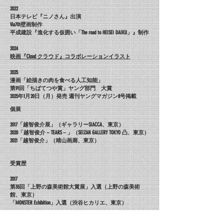
2022
日本テレビ『ニノさん』出演
Via701壁画制作
​平成建設『進化する仮囲い「The road to HEISEI DAIKU」』制作
2024
映画『Cloud クラウド』コラボレーションイラスト
2025
​漫画「絵描きの肉を食べる人工知能」
第91回「ちばてつや賞」ヤング部門 大賞
2025年1月20日（月）発売 週刊ヤングマガジン8号掲載
個展
2017「越智俊介展」（ギャラリーSIACCA、東京）
2020「越智俊介－TEARS－」（SEIZAN GALLERY TOKYO 凸、東京）
2021「越智俊介」（靖山画廊、東京）
受賞歴
2017
第35回「上野の森美術館大賞展」入選（上野の森美術
館、東京）
「MONSTER Exhibition」入選（渋谷ヒカリエ、東京）
2019