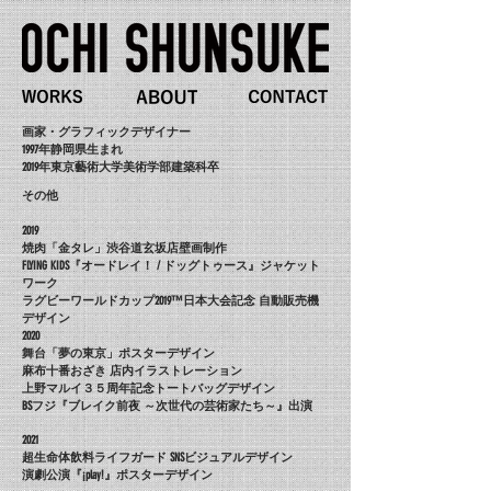
画家・グラフィックデザイナー
1997年静岡県生まれ
2019年東京藝術大学美術学部建築科卒
その他
2019
焼肉「金タレ」渋谷道玄坂店壁画制作
FLYING KIDS『オードレイ！ / ドッグトゥース』ジャケット
ワーク
ラグビーワールドカップ2019™日本大会記念 自動販売機
デザイン
2020
舞台「夢の東京」ポスターデザイン
麻布十番おざき 店内イラストレーション
上野マルイ３５周年記念トートバッグデザイン
BSフジ『ブレイク前夜 ～次世代の芸術家たち～』出演
2021
超生命体飲料ライフガード SNSビジュアルデザイン
演劇公演『¡play!』ポスターデザイン